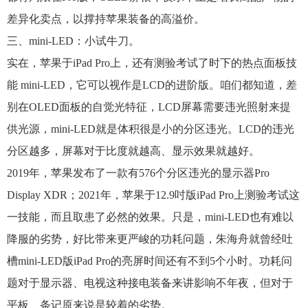
差异化卖点，以撑持苹果装备的高溢价。
三、mini‑LED：小试牛刀。
实在，苹果于iPad Pro上，还有测验考试了时下的热点面板技
能 mini-LED，它可以视作是LCD的进阶版。咱们都知道，差
别在OLED面板的自觉光特征，LCD屏幕需要违光照射来提
供光源，mini-LED就是体积很是小的分区违光。LCD的违光
分区越多，屏幕对于比度就越高、显示效果就越好。
2019年，苹果发布了一款有576个分区违光的显示器Pro
Display XDR；2021年，苹果于12.9吋版iPad Pro上测验考试这
一技能，而且取患了必然的效果。只是，mini-LED也有难以
降服的劣势，好比带来更严峻的功耗问题，朱海舟就曾经吐
槽mini-LED版iPad Pro的亮屏时间还有不到5个小时。功耗问
题对于显示器、电视这种接电装备来讲影响不年夜，但对于
平板、条记原来说是较着的劣势。