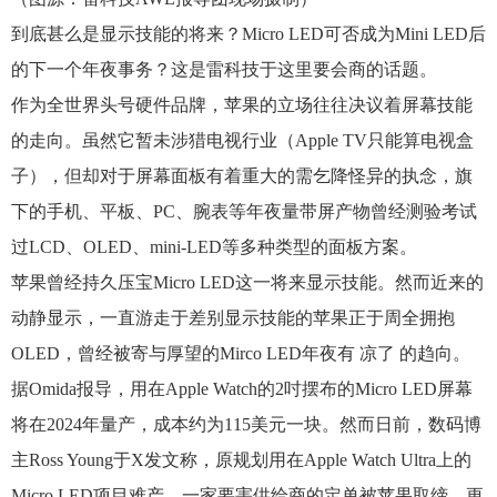
到底甚么是显示技能的将来？Micro LED可否成为Mini LED后
的下一个年夜事务？这是雷科技于这里要会商的话题。
作为全世界头号硬件品牌，苹果的立场往往决议着屏幕技能
的走向。虽然它暂未涉猎电视行业（Apple TV只能算电视盒
子），但却对于屏幕面板有着重大的需乞降怪异的执念，旗
下的手机、平板、PC、腕表等年夜量带屏产物曾经测验考试
过LCD、OLED、mini-LED等多种类型的面板方案。
苹果曾经持久压宝Micro LED这一将来显示技能。然而近来的
动静显示，一直游走于差别显示技能的苹果正于周全拥抱
OLED，曾经被寄与厚望的Mirco LED年夜有 凉了 的趋向。
据Omida报导，用在Apple Watch的2吋摆布的Micro LED屏幕
将在2024年量产，成本约为115美元一块。然而日前，数码博
主Ross Young于X发文称，原规划用在Apple Watch Ultra上的
Micro LED项目难产，一家要害供给商的定单被苹果取缔。更