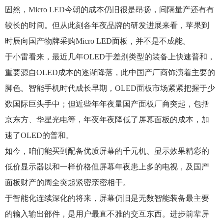
固然，Micro LED今朝的成本仍旧很是昂扬，间隔量产还有有
较长的时间。但从此刻各年夜品牌的研发进展来看，苹果到
时辰向国产物牌采购Micro LED面板，并不是不成能。
于小雷看来，最近几年OLED于差别类型的装备上快速普和，
重要源自OLED成本的逐渐降落，此中国产厂商饰演着主要的
脚色。智能手机时代成长早期，OLED面板市场紧紧把握于少
数国际巨头手中；但近些年年夜量国产面板厂商突起，包括
京东方、华星光电等，年夜年夜降低了屏幕面板的成本，加
速了OLED的普和。
如今，咱们能买到配备优质屏幕的千元机、显示效果精彩的
低价显示器以和一样价格但屏幕年夜患上多的电视，及国产
面板财产的周全突起紧密亲密相干。
于智能化连续深化的将来，屏幕仍旧是无数智能装备最主要
的输入输出部件，是用户最直不雅的交互东西。进步前辈屏